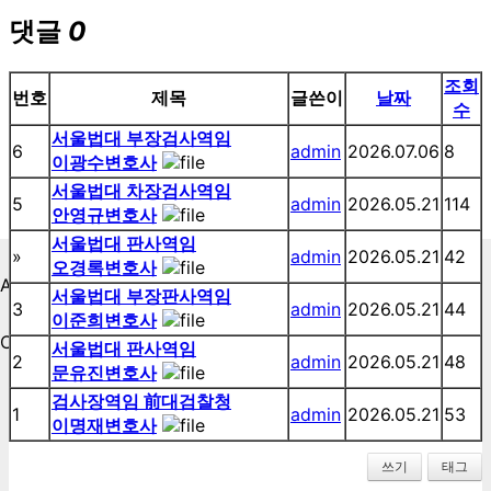
댓글
0
조회
번호
제목
글쓴이
날짜
수
서울법대 부장검사역임
6
admin
2026.07.06
8
이광수변호사
서울법대 차장검사역임
5
admin
2026.05.21
114
안영규변호사
서울법대 판사역임
»
admin
2026.05.21
42
오경록변호사
AGENCY
서울법대 부장판사역임
3
admin
2026.05.21
44
이준희변호사
CONTACT US
서울법대 판사역임
2
admin
2026.05.21
48
문유진변호사
1660-0722
검사장역임 前대검찰청
010-8702-0200
1
admin
2026.05.21
53
이명재변호사
02-523-0533
쓰기
태그
judgemind@naver.com