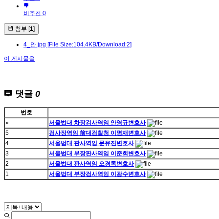
비추천 0
첨부 [
1
]
4_안.jpg
[File Size:104.4KB/Download:2]
이 게시물을
댓글
0
번호
»
서울법대 차장검사역임 안영규변호사
5
검사장역임 前대검찰청 이명재변호사
4
서울법대 판사역임 문유진변호사
3
서울법대 부장판사역임 이준희변호사
2
서울법대 판사역임 오경록변호사
1
서울법대 부장검사역임 이광수변호사